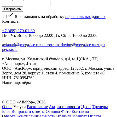
Я соглашаюсь на обработку
персональных данных
Контакты
+7 (499) 270-01-89
Пн - Чт, Вс - с 10:00 до 22:00 Пт, Сб - с 10:00 до 23:00
aviapark@mega-ice.ru
эл. почта
marketing@mega-ice.ru
отдел
рекламы
г. Москва, ул. Ходынский бульвар, д.4, м. ЦСКА , ТЦ
«Авиапарк», 4 этаж
ООО «АйсКор», юридический адрес: 125252, г. Москва, улица
Зорге, дом 28, корпус 1, этаж 4, помещение 5, комната 40,
ИНН: 7810994762
Наши партнёры
© ООО «АйсКор»,
2026
О нас
Услуги
Расписание
Акции и новости
Цены
Тренеры
Блог
Вопросы и ответы
Отзывы
Фото
Контакты
Оферта
Конфиденциальность
Правила
Возврат
Оплата